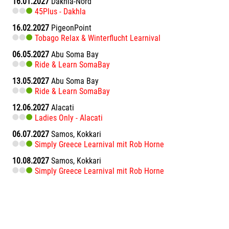
16.01.2027
Dakhla-Nord
45Plus - Dakhla
16.02.2027
PigeonPoint
Tobago Relax & Winterflucht Learnival
06.05.2027
Abu Soma Bay
Ride & Learn SomaBay
13.05.2027
Abu Soma Bay
Ride & Learn SomaBay
12.06.2027
Alacati
Ladies Only - Alacati
06.07.2027
Samos, Kokkari
Simply Greece Learnival mit Rob Horne
10.08.2027
Samos, Kokkari
Simply Greece Learnival mit Rob Horne
11.08.2026
Samos, Kokkari
Simply Greece Learnival mit Rob Horne
06.09.2026
Rhodos-Trianda
Jibe, Speed, Fitness & Fun Windsurf Event mit Martin