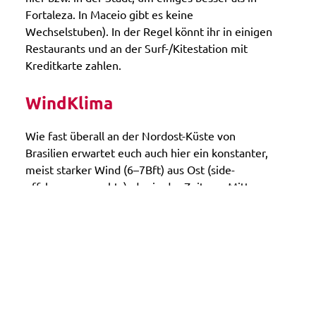
Fortaleza. In Maceio gibt es keine
Wechselstuben). In der Regel könnt ihr in einigen
Restaurants und an der Surf-/Kitestation mit
Kreditkarte zahlen.
WindKlima
Wie fast überall an der Nordost-Küste von
Brasilien erwartet euch auch hier ein konstanter,
meist starker Wind (6–7Bft) aus Ost (side-
offshore von rechts), der in der Zeit von Mitte
Juli bis Mitte Januar tatsächlich fast täglich bläst.
Der Wind fängt morgens langsam an und steigert
sich dann bis ca. 11 Uhr auf seine volle Stärke.
Zur „sunset session“ kann der Wind sogar
nochmals aufdrehen.
Revier