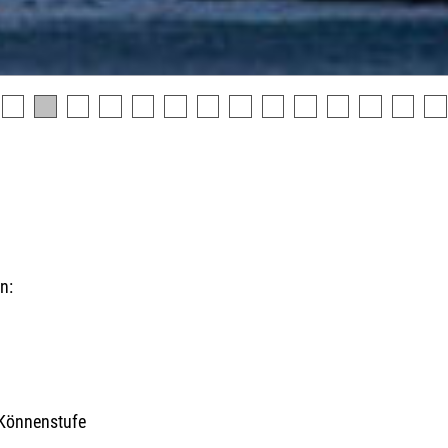
n:
n
 Könnenstufe