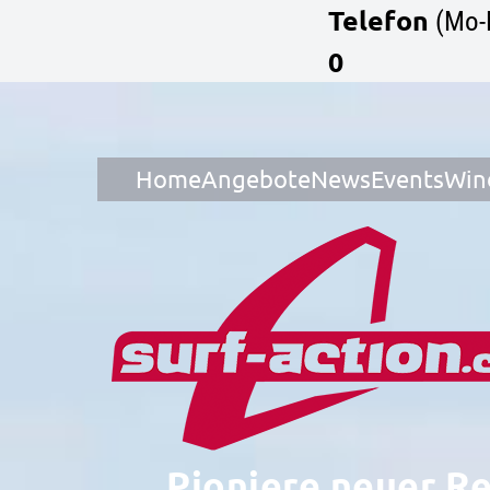
Telefon
(Mo-
0
Home
Angebote
News
Events
Win
Pioniere neuer R