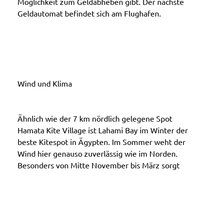
Möglichkeit zum Geldabheben gibt. Der nächste
Geldautomat befindet sich am Flughafen.
Wind und Klima
Ähnlich wie der 7 km nördlich gelegene Spot
Hamata Kite Village ist Lahami Bay im Winter der
beste Kitespot in Ägypten. Im Sommer weht der
Wind hier genauso zuverlässig wie im Norden.
Besonders von Mitte November bis März sorgt
die durchschnittlich um 4°C höhere Temperatur
im Vergleich zu den Spots am nördlichen Roten
Meer für ein angenehm warmes Klima – ein
Vorteil, der zusätzlich für mehr Thermik sorgt.