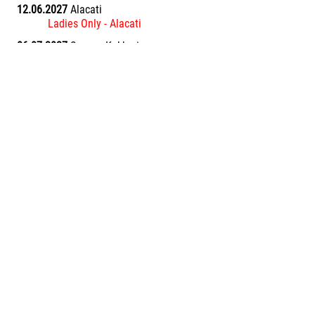
12.06.2027
Alacati
Ladies Only - Alacati
06.07.2027
Samos, Kokkari
Simply Greece Learnival mit Rob Horne
10.08.2027
Samos, Kokkari
Simply Greece Learnival mit Rob Horne
11.08.2026
Samos, Kokkari
Simply Greece Learnival mit Rob Horne
06.09.2026
Rhodos-Trianda
Jibe, Speed, Fitness & Fun Windsurf Event mit Martin
Brandner im Pro Center Rhodos Trianda
09.09.2027
Abu Soma Bay
45plus
10.09.2026
Abu Soma Bay
45plus
16.09.2027
Abu Soma Bay
45plus