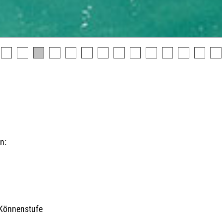
n:
n
 Könnenstufe