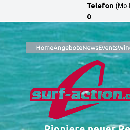
Telefon
(Mo-
0
Home
Angebote
News
Events
Win
Pioniere neuer R