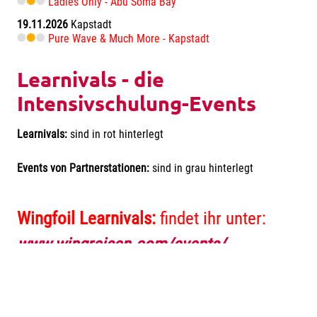
Ladies Only - Abu Soma Bay
19.11.2026
Kapstadt
Pure Wave & Much More - Kapstadt
Learnivals - die
Intensivschulung-Events
Learnivals:
sind in rot hinterlegt
Events von Partnerstationen:
sind in grau hinterlegt
Wingfoil Learnivals:
findet ihr unter:
www.wingreisen.com/events/
Seit 1999 die erfolgreichste Lern-Events-Serie Europas! Wir
bringen Euch weiter... persönlich von uns begleitet, mit Spaß