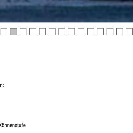
n:
n
 Könnenstufe