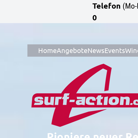
Telefon
(Mo-
0
Home
Angebote
News
Events
Win
Pioniere neuer R