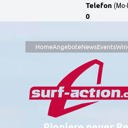
Telefon
(Mo-
0
Home
Angebote
News
Events
Win
Pioniere neuer R