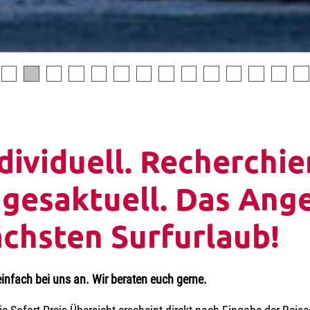
dividuell. Recherchie
gesaktuell. Das Ange
chsten Surfurlaub!
einfach bei uns an. Wir beraten euch gerne.