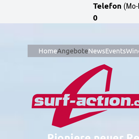
Telefon
(Mo-
0
Home
Angebote
News
Events
Win
Pioniere neuer R