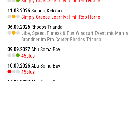
Simply Greece Learnival mit Rob Horne
11.08.2026
Samos, Kokkari
Simply Greece Learnival mit Rob Horne
06.09.2026
Rhodos-Trianda
Jibe, Speed, Fitness & Fun Windsurf Event mit Martin
Brandner im Pro Center Rhodos Trianda
09.09.2027
Abu Soma Bay
45plus
10.09.2026
Abu Soma Bay
45plus
16.09.2027
Abu Soma Bay
45plus
17.09.2026
Abu Soma Bay
45plus
09.10.2027
Alacati
Ride & Learn Alacati
10.10.2026
Alacati
Ride & Learn Alacati